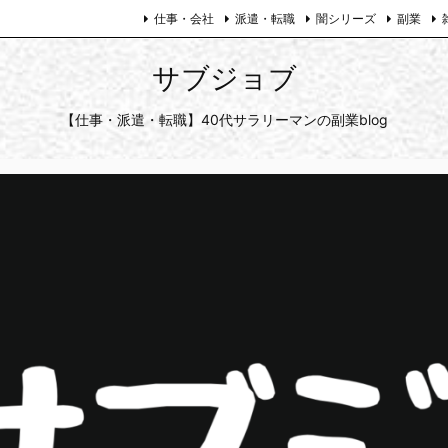
仕事・会社
派遣・転職
闇シリーズ
副業
サブジョブ
【仕事・派遣・転職】40代サラリーマンの副業blog