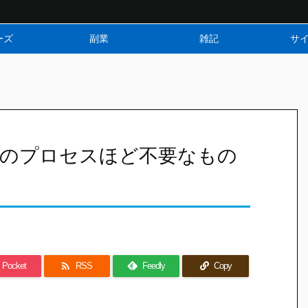
ーズ
副業
雑記
サ
満のプロセスほど不要なもの

Pocket
RSS
Feedly
Copy