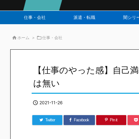
仕事・会社
派遣・転職
闇シリ

ホーム
>

仕事・会社
【仕事のやった感】自己
は無い

2021-11-26
Twitter
Facebook
Pin it