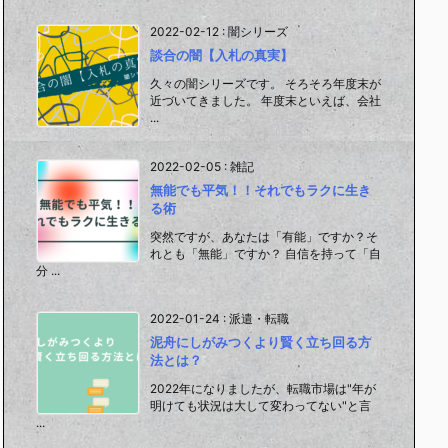
2022-02-12
:
闇シリーズ
談合の闇【入札の真実】
久々の闇シリーズです。 そろそろ年度末が
近づいてきました。 年度末といえば、会社
...
2022-02-05
:
雑記
無能でも平気！！それでもラクに生き
る術
突然ですが、あなたは「有能」ですか？そ
れとも「無能」ですか？ 自信を持って「自
分 ...
2022-01-24
:
派遣・転職
泥舟にしがみつくより賢く立ち回る方
法とは？
2022年になりましたが、転職市場は"年が
明けても状況は大して変わってない"と言
...