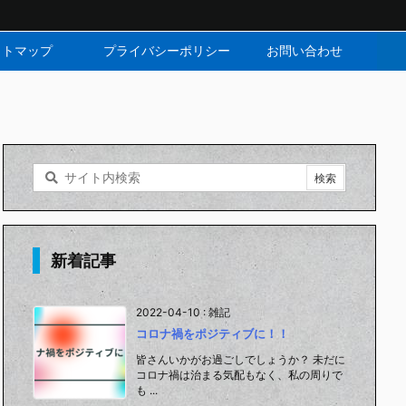
イトマップ
プライバシーポリシー
お問い合わせ
新着記事
2022-04-10
:
雑記
コロナ禍をポジティブに！！
皆さんいかがお過ごしでしょうか？ 未だに
コロナ禍は治まる気配もなく、私の周りで
も ...