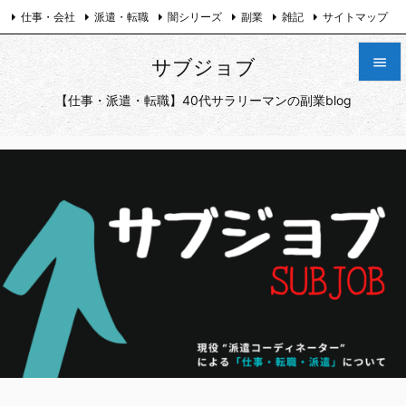
仕事・会社
派遣・転職
闇シリーズ
副業
雑記
サイトマップ
プライバシーポリシー
お問い合わせ
Twitter

サブジョブ

【仕事・派遣・転職】40代サラリーマンの副業blog
メニュ

サイド

前へ

次へ

検索