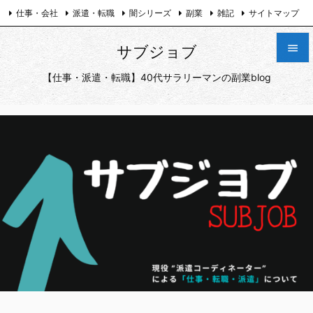
仕事・会社
派遣・転職
闇シリーズ
副業
雑記
サイトマップ
プライバシーポリシー
お問い合わせ
Twitter

サブジョブ

【仕事・派遣・転職】40代サラリーマンの副業blog
メニュ

サイド

前へ

次へ

検索