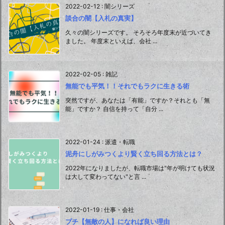
2022-02-12
:
闇シリーズ
談合の闇【入札の真実】
久々の闇シリーズです。 そろそろ年度末が近づいてき
ました。 年度末といえば、会社 ...
2022-02-05
:
雑記
無能でも平気！！それでもラクに生きる術
突然ですが、あなたは「有能」ですか？それとも「無
能」ですか？ 自信を持って「自分 ...
2022-01-24
:
派遣・転職
泥舟にしがみつくより賢く立ち回る方法とは？
2022年になりましたが、転職市場は"年が明けても状況
は大して変わってない"と言 ...
2022-01-19
:
仕事・会社
プチ【無敵の人】になれば良い理由