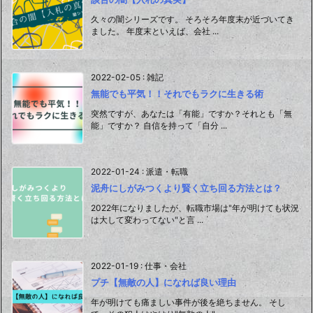
久々の闇シリーズです。 そろそろ年度末が近づいてき
ました。 年度末といえば、会社 ...
2022-02-05
:
雑記
無能でも平気！！それでもラクに生きる術
突然ですが、あなたは「有能」ですか？それとも「無
能」ですか？ 自信を持って「自分 ...
2022-01-24
:
派遣・転職
泥舟にしがみつくより賢く立ち回る方法とは？
2022年になりましたが、転職市場は"年が明けても状況
は大して変わってない"と言 ...
2022-01-19
:
仕事・会社
プチ【無敵の人】になれば良い理由
年が明けても痛ましい事件が後を絶ちません。 そし