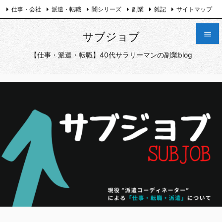
仕事・会社
派遣・転職
闇シリーズ
副業
雑記
サイトマップ
プライバシーポリシー
お問い合わせ
Twitter

サブジョブ

【仕事・派遣・転職】40代サラリーマンの副業blog
メニュ

サイド

前へ

次へ

検索