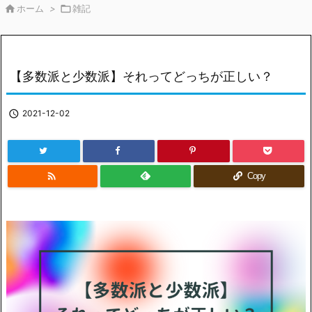

ホーム
>

雑記
【多数派と少数派】それってどっちが正しい？

2021-12-02

Copy