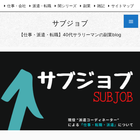
仕事・会社
派遣・転職
闇シリーズ
副業
雑記
サイトマップ
プライバシーポリシー
お問い合わせ
Twitter

サブジョブ

【仕事・派遣・転職】40代サラリーマンの副業blog
メニュ

サイド

前へ

次へ

検索