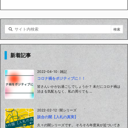
新着記事
2022-04-10
:
雑記
コロナ禍をポジティブに！！
皆さんいかがお過ごしでしょうか？ 未だにコロナ禍は
治まる気配もなく、私の周りでも ...
2022-02-12
:
闇シリーズ
談合の闇【入札の真実】
久々の闇シリーズです。 そろそろ年度末が近づいてき