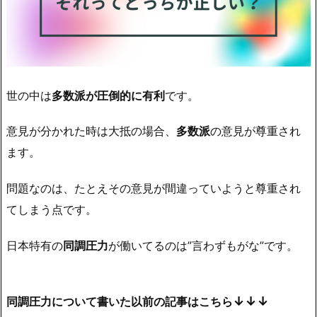
世の中は
多数派が圧倒的に有利
です。
意見が分かれた時は大抵の場合、
多数派
の意見が尊重され
ます。
問題なのは、たとえその意見が間違っていようと尊重され
てしまう点です。
日本特有の
同調圧力
が働いてるのは”言わずもがな”です。
↓↓↓
同調圧力について書いた以前の記事はこちら