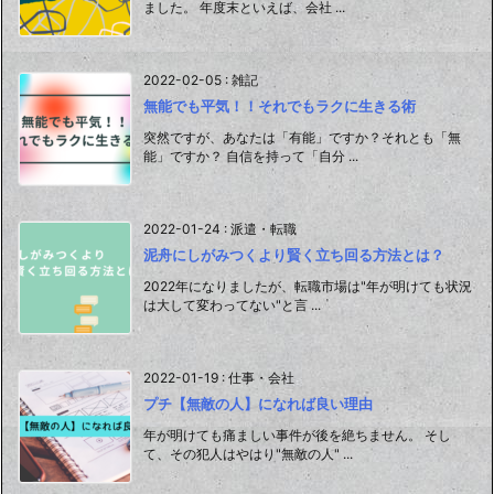
ました。 年度末といえば、会社 ...
2022-02-05
:
雑記
無能でも平気！！それでもラクに生きる術
突然ですが、あなたは「有能」ですか？それとも「無
能」ですか？ 自信を持って「自分 ...
2022-01-24
:
派遣・転職
泥舟にしがみつくより賢く立ち回る方法とは？
2022年になりましたが、転職市場は"年が明けても状況
は大して変わってない"と言 ...
2022-01-19
:
仕事・会社
プチ【無敵の人】になれば良い理由
年が明けても痛ましい事件が後を絶ちません。 そし
て、その犯人はやはり"無敵の人" ...