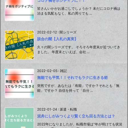
コロナ禍をポジティブに！！
皆さんいかがお過ごしでしょうか？ 未だにコロナ禍は
治まる気配もなく、私の周りでも ...
2022-02-12
:
闇シリーズ
談合の闇【入札の真実】
久々の闇シリーズです。 そろそろ年度末が近づいてき
ました。 年度末といえば、会社 ...
2022-02-05
:
雑記
無能でも平気！！それでもラクに生きる術
突然ですが、あなたは「有能」ですか？それとも「無
能」ですか？ 自信を持って「自分 ...
2022-01-24
:
派遣・転職
泥舟にしがみつくより賢く立ち回る方法とは？
2022年になりましたが、転職市場は"年が明けても状況