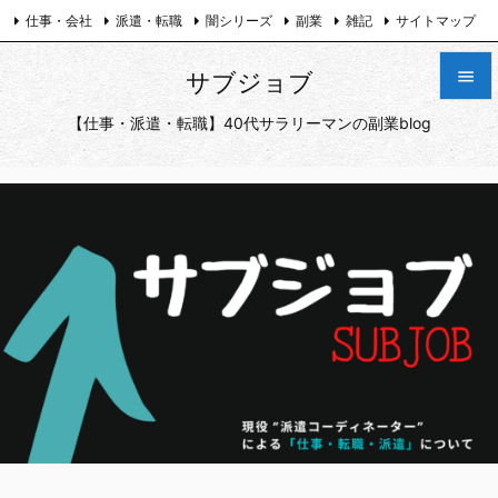
仕事・会社
派遣・転職
闇シリーズ
副業
雑記
サイトマップ
プライバシーポリシー
お問い合わせ
Twitter

サブジョブ

【仕事・派遣・転職】40代サラリーマンの副業blog
メニュ

サイド

前へ

次へ

検索