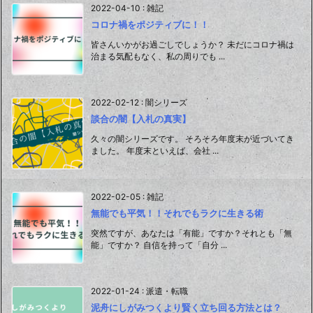
2022-04-10
:
雑記
コロナ禍をポジティブに！！
皆さんいかがお過ごしでしょうか？ 未だにコロナ禍は
治まる気配もなく、私の周りでも ...
2022-02-12
:
闇シリーズ
談合の闇【入札の真実】
久々の闇シリーズです。 そろそろ年度末が近づいてき
ました。 年度末といえば、会社 ...
2022-02-05
:
雑記
無能でも平気！！それでもラクに生きる術
突然ですが、あなたは「有能」ですか？それとも「無
能」ですか？ 自信を持って「自分 ...
2022-01-24
:
派遣・転職
泥舟にしがみつくより賢く立ち回る方法とは？