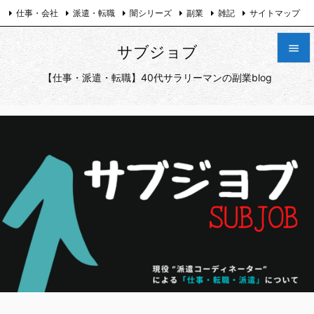
仕事・会社
派遣・転職
闇シリーズ
副業
雑記
サイトマップ
プライバシーポリシー
お問い合わせ
Twitter

サブジョブ

【仕事・派遣・転職】40代サラリーマンの副業blog
メニュ

サイド

前へ

次へ

検索