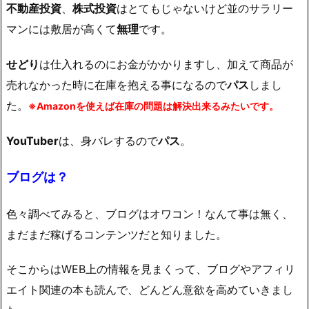
不動産投資
、
株式投資
はとてもじゃないけど並のサラリー
マンには敷居が高くて
無理
です。
せどり
は仕入れるのにお金がかかりますし、加えて商品が
売れなかった時に在庫を抱える事になるので
パス
しまし
た。
※Amazonを使えば在庫の問題は解決出来るみたいです。
YouTuber
は、身バレするので
パス
。
ブログは？
色々調べてみると、
ブログはオワコン！なんて事は無く、
まだまだ稼げるコンテンツ
だと知りました。
そこからはWEB上の情報を見まくって、ブログやアフィリ
エイト関連の本も読んで、どんどん意欲を高めていきまし