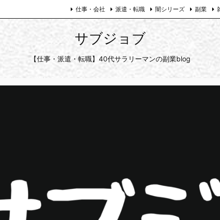
仕事・会社
派遣・転職
闇シリーズ
副業
サブジョブ
【仕事・派遣・転職】40代サラリーマンの副業blog