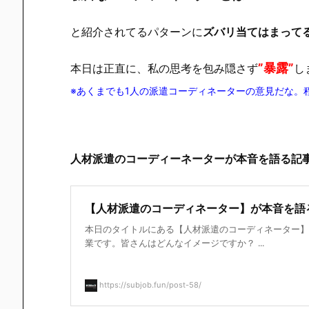
と紹介されてるパターンに
ズバリ当てはまって
”暴露”
本日は正直に、私の思考を包み隠さず
し
※あくまでも1人の派遣コーディネーターの意見だな。
人材派遣のコーディーネーターが本音を語る記
【人材派遣のコーディネーター】が本音を語
本日のタイトルにある【人材派遣のコーディネーター】
業です。皆さんはどんなイメージですか？ ...
https://subjob.fun/post-58/