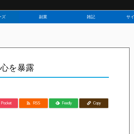
ーズ
副業
雑記
サ
本心を暴露

Pocket
RSS
Feedly
Copy