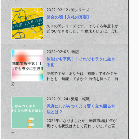
2022-02-12
:
闇シリーズ
談合の闇【入札の真実】
久々の闇シリーズです。 そろそろ年度末が
近づいてきました。 年度末といえば、会社
...
2022-02-05
:
雑記
無能でも平気！！それでもラクに生き
る術
突然ですが、あなたは「有能」ですか？そ
れとも「無能」ですか？ 自信を持って「自
分 ...
2022-01-24
:
派遣・転職
泥舟にしがみつくより賢く立ち回る方
法とは？
2022年になりましたが、転職市場は"年が
明けても状況は大して変わってない"と言
...