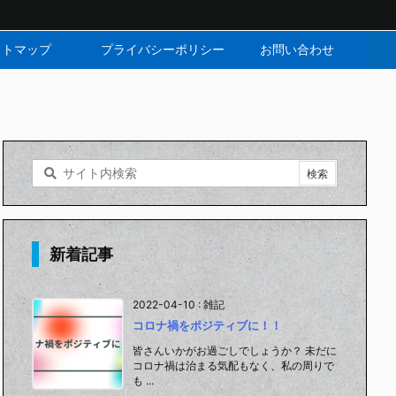
イトマップ
プライバシーポリシー
お問い合わせ
新着記事
2022-04-10
:
雑記
コロナ禍をポジティブに！！
皆さんいかがお過ごしでしょうか？ 未だに
コロナ禍は治まる気配もなく、私の周りで
も ...