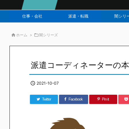
仕事・会社
派遣・転職
闇シリ

ホーム
>

闇シリーズ
派遣コーディネーターの

2021-10-07
Twitter
Facebook
Pin it