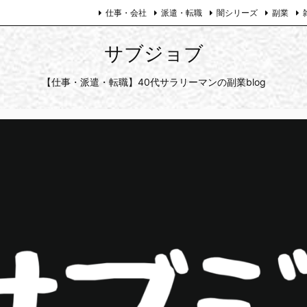
仕事・会社
派遣・転職
闇シリーズ
副業
サブジョブ
【仕事・派遣・転職】40代サラリーマンの副業blog