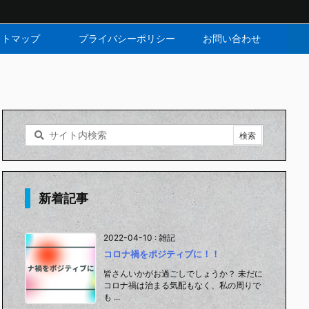
イトマップ
プライバシーポリシー
お問い合わせ
新着記事
2022-04-10
:
雑記
コロナ禍をポジティブに！！
皆さんいかがお過ごしでしょうか？ 未だに
コロナ禍は治まる気配もなく、私の周りで
も ...