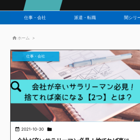
仕事・会社
派遣・転職
闇シリ

ホーム
>
仕事・会社

2021-10-30
