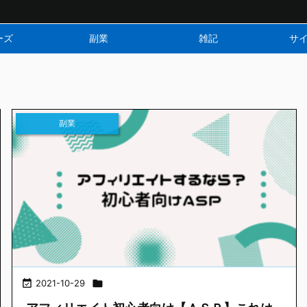
ーズ
副業
雑記
サ
副業

2021-10-29
