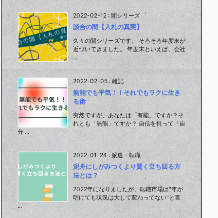
2022-02-12
:
闇シリーズ
談合の闇【入札の真実】
久々の闇シリーズです。 そろそろ年度末が
近づいてきました。 年度末といえば、会社
...
2022-02-05
:
雑記
無能でも平気！！それでもラクに生き
る術
突然ですが、あなたは「有能」ですか？そ
れとも「無能」ですか？ 自信を持って「自
分 ...
2022-01-24
:
派遣・転職
泥舟にしがみつくより賢く立ち回る方
法とは？
2022年になりましたが、転職市場は"年が
明けても状況は大して変わってない"と言
...