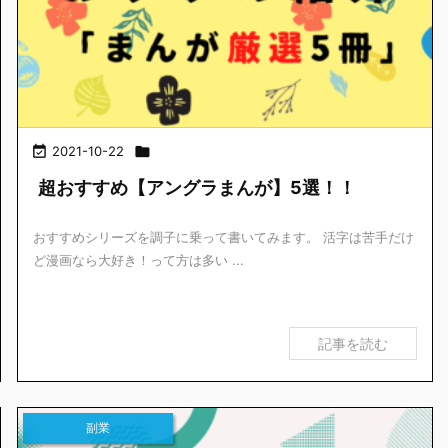

2021-10-22

超おすすめ【アングラまんが】5選！！
おすすめシリーズを調子に乗って書いてみます。 活字は苦手だけ
ど漫画なら大好き！って方は多い ...
記事を読む
副業