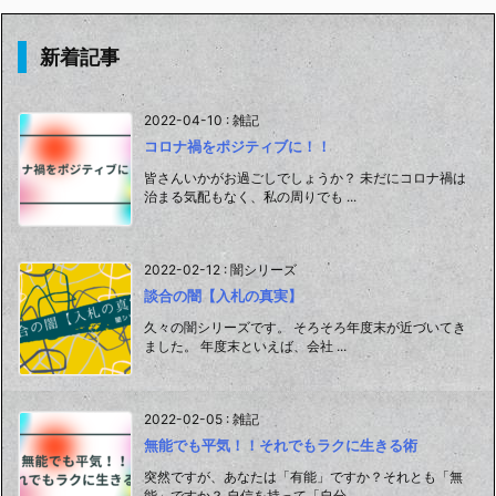
新着記事
2022-04-10
:
雑記
コロナ禍をポジティブに！！
皆さんいかがお過ごしでしょうか？ 未だにコロナ禍は
治まる気配もなく、私の周りでも ...
2022-02-12
:
闇シリーズ
談合の闇【入札の真実】
久々の闇シリーズです。 そろそろ年度末が近づいてき
ました。 年度末といえば、会社 ...
2022-02-05
:
雑記
無能でも平気！！それでもラクに生きる術
突然ですが、あなたは「有能」ですか？それとも「無
能」ですか？ 自信を持って「自分 ...