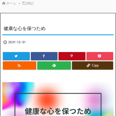

ホーム
>

雑記
健康な心を保つため

2021-12-31

Copy