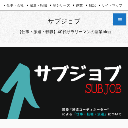
仕事・会社
派遣・転職
闇シリーズ
副業
雑記
サイトマップ
プライバシーポリシー
お問い合わせ
Twitter

サブジョブ

【仕事・派遣・転職】40代サラリーマンの副業blog
メニュ

サイド

前へ

次へ

検索